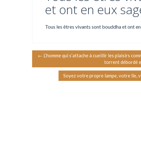
et ont en eux sag
Tous les êtres vivants sont bouddha et ont en
N
←
L’homme qui s’attache à cueillir les plaisirs com
torrent débordé e
a
Soyez votre propre lampe, votre île,
v
i
g
a
t