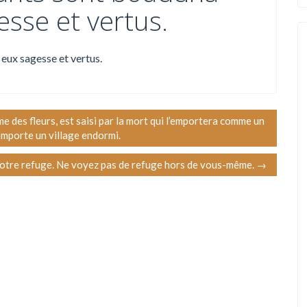
esse et vertus.
 eux sagesse et vertus.
me des fleurs, est saisi par la mort qui l’emportera comme un
mporte un village endormi.
 votre refuge. Ne voyez pas de refuge hors de vous-même.
→