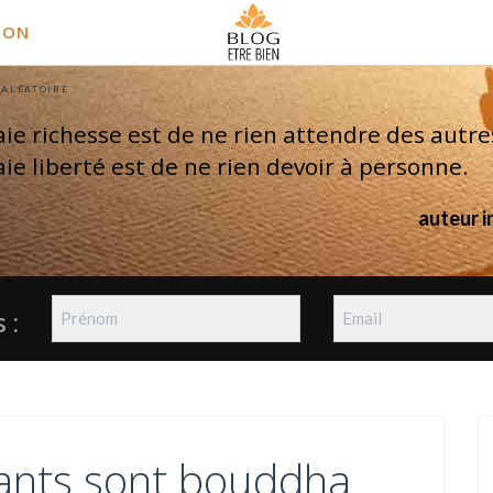
ION
 ALÉATOIRE
aie richesse est de ne rien attendre des autre
aie liberté est de ne rien devoir à personne.
auteur 
 :
vants sont bouddha