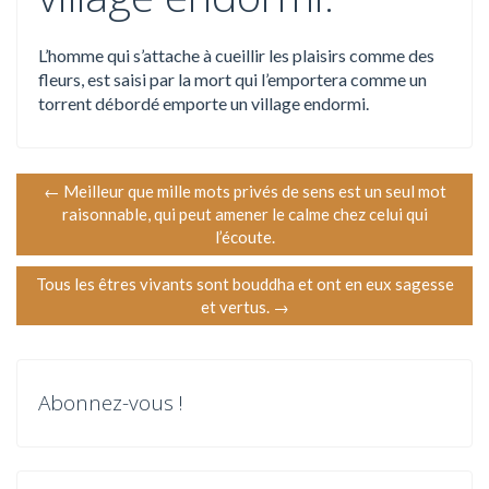
L’homme qui s’attache à cueillir les plaisirs comme des
fleurs, est saisi par la mort qui l’emportera comme un
torrent débordé emporte un village endormi.
N
←
Meilleur que mille mots privés de sens est un seul mot
raisonnable, qui peut amener le calme chez celui qui
a
l’écoute.
v
Tous les êtres vivants sont bouddha et ont en eux sagesse
et vertus.
→
i
g
Abonnez-vous !
a
t