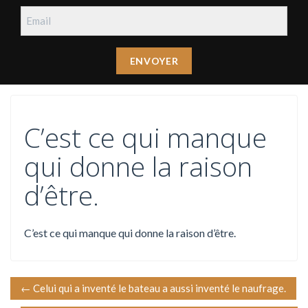
C’est ce qui manque
qui donne la raison
d’être.
C’est ce qui manque qui donne la raison d’être.
N
←
Celui qui a inventé le bateau a aussi inventé le naufrage.