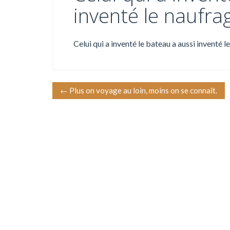
inventé le naufra
Celui qui a inventé le bateau a aussi inventé l
N
←
Plus on voyage au loin, moins on se connaît.
a
v
i
g
a
t