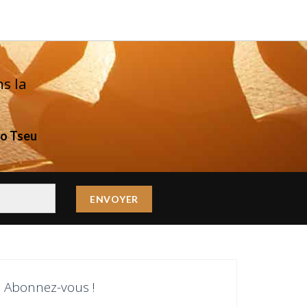
ns la
o Tseu
Abonnez-vous !