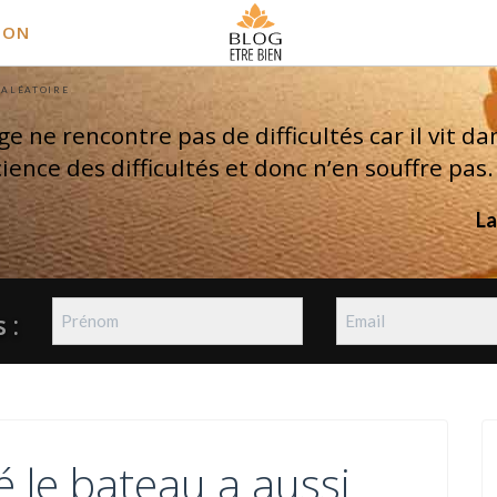
ION
 ALÉATOIRE
ge ne rencontre pas de difficultés car il vit da
ience des difficultés et donc n’en souffre pas.
La
 :
é le bateau a aussi