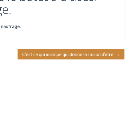
ge.
e naufrage.
C’est ce qui manque qui donne la raison d’être.
→