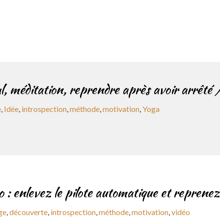
l, méditation, reprendre après avoir arrêté 
e
,
Idée
,
introspection
,
méthode
,
motivation
,
Yoga
 : enlevez le pilote automatique et reprenez l
ge
,
découverte
,
introspection
,
méthode
,
motivation
,
vidéo