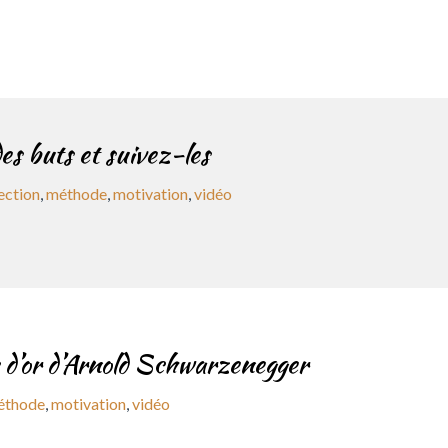
es buts et suivez-les
ection
,
méthode
,
motivation
,
vidéo
es d’or d’Arnold Schwarzenegger
éthode
,
motivation
,
vidéo