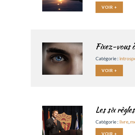
VOIR +
Fixez-vous d
Catégorie :
introsp
VOIR +
Les six règl
Catégorie :
livre
,
m
VOIR +