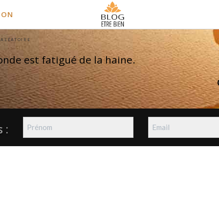
ION
 ALÉATOIRE
nde est fatigué de la haine.
 :