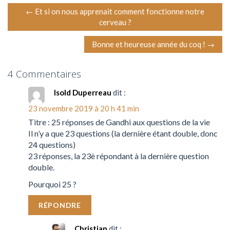
N
←
Et si on nous apprenait comment fonctionne notre
cerveau ?
a
Bonne et heureuse année du coq !
→
v
i
4 Commentaires
g
Isold Duperreau
dit :
23 novembre 2019 à 20 h 41 min
a
Titre : 25 réponses de Gandhi aux questions de la vie
Il n’y a que 23 questions (la dernière étant double, donc
t
24 questions)
i
23 réponses, la 23è répondant à la dernière question
double.
o
Pourquoi 25 ?
n
RÉPONDRE
Christian
dit :