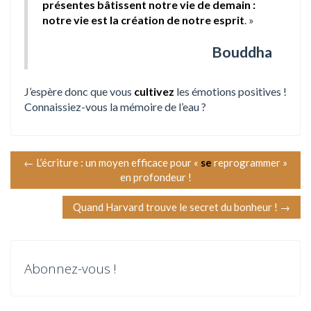
présentes bâtissent notre vie de demain :
notre vie est la création de notre esprit
. »
Bouddha
J’espère donc que vous
cultivez
les émotions positives !
Connaissiez-vous la mémoire de l’eau ?
N
←
L’écriture : un moyen efficace pour «
se
reprogrammer »
en profondeur !
a
Quand Harvard trouve le secret du bonheur !
→
v
i
Abonnez-vous !
g
a