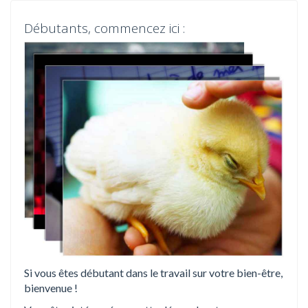
t
Débutants, commencez ici :
i
o
n
Si vous êtes débutant dans le travail sur votre bien-être,
bienvenue !