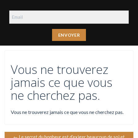
Vous ne trouverez
jamais ce que vous
ne cherchez pas.
Vous ne trouverez jamais ce que vous ne cherchez pas.
N
←
Le secret du bonheur est d’exiger beaucoup de soi et