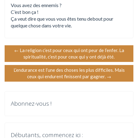
Vous avez des ennemis ?
C’est bon ça !
Ça veut dire que vous vous êtes tenu debout pour
quelque chose dans votre vie.
N
←
La religion c’est pour ceux qui ont peur de l’enfer. La
spiritualité, c’est pour ceux qui y ont déjà été.
a
L’endurance est l’une des choses les plus difficiles. Mais
v
ceux qui endurent finissent par gagner.
→
i
g
Abonnez-vous !
a
t
Débutants, commencez ici :