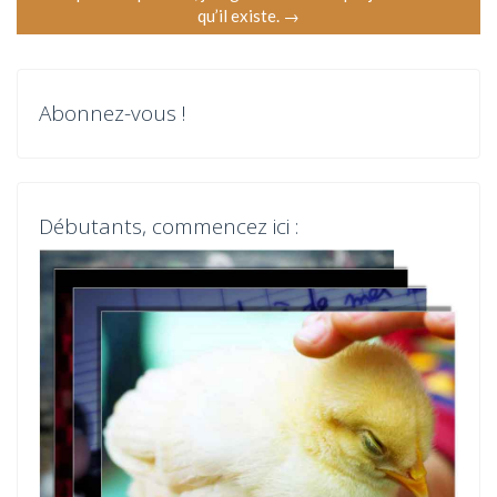
v
qu’il existe.
→
i
g
Abonnez-vous !
a
t
Débutants, commencez ici :
i
o
n