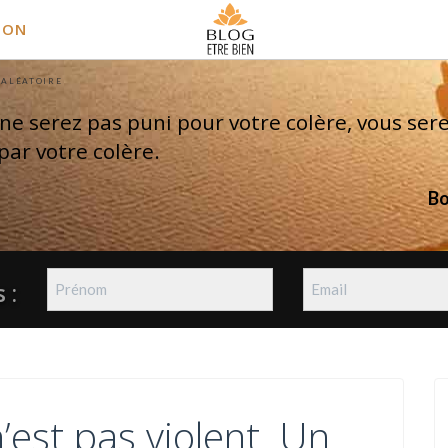
ION
 ALÉATOIRE
ne serez pas puni pour votre colère, vous ser
par votre colère.
B
 :
’est pas violent. Un