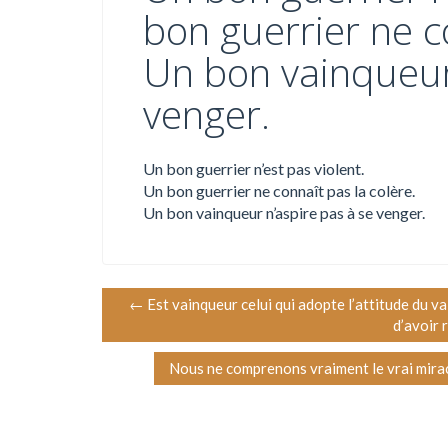
bon guerrier ne co
Un bon vainqueur
venger.
Un bon guerrier n’est pas violent.
Un bon guerrier ne connaît pas la colère.
Un bon vainqueur n’aspire pas à se venger.
N
←
Est vainqueur celui qui adopte l’attitude du v
d’avoir 
a
Nous ne comprenons vraiment le vrai miracl
v
i