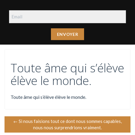
Toute âme qui s’élève
élève le monde.
Toute âme qui s’élève élève le monde.
N
←
Si nous faisions tout ce dont nous sommes capables,
nous nous surprendrions vraiment.
a