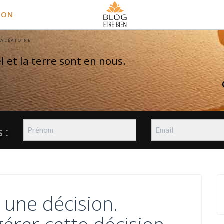
ION
 ALÉATOIRE
el et la terre sont en nous.
 :
 une décision.