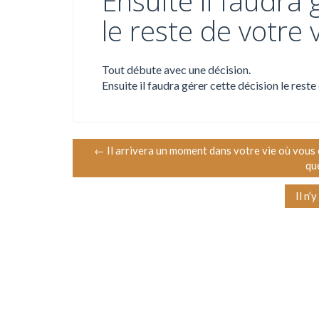
Ensuite il faudra 
le reste de votre v
Tout débute avec une décision.
Ensuite il faudra gérer cette décision le reste 
N
←
Il arrivera un moment dans votre vie où vous cr
qu
a
Il n’
v
i
g
a