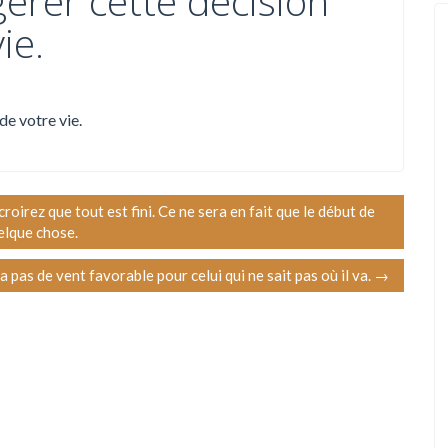
gérer cette décision
ie.
de votre vie.
oirez que tout est fini. Ce ne sera en fait que le début de
elque chose.
y a pas de vent favorable pour celui qui ne sait pas où il va.
→