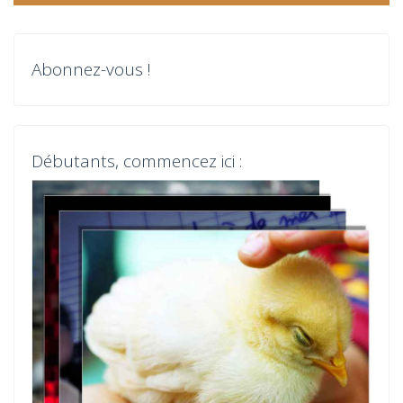
i
g
Abonnez-vous !
a
t
Débutants, commencez ici :
i
o
n