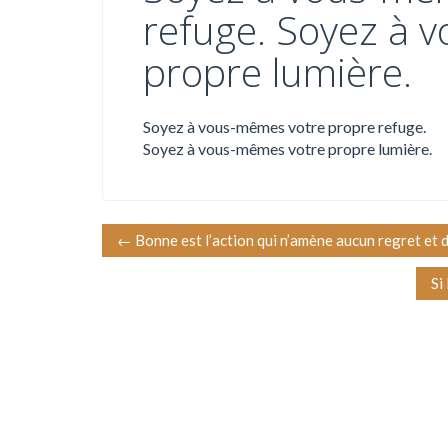
refuge. Soyez à 
propre lumière.
Soyez à vous-mêmes votre propre refuge.
Soyez à vous-mêmes votre propre lumière.
N
←
Bonne est l’action qui n’amène aucun regret et don
a
Si
v
i
g