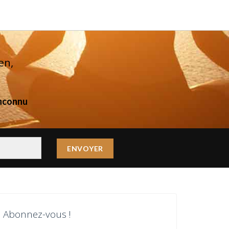
en,
inconnu
Abonnez-vous !