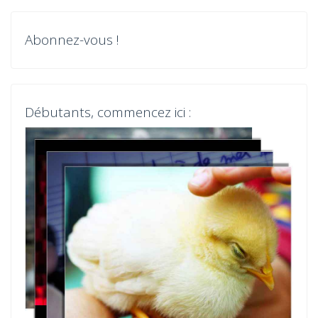
i
Abonnez-vous !
g
a
t
Débutants, commencez ici :
i
o
n