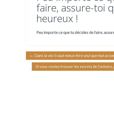
faire, assure-toi 
heureux !
Peu importe ce que tu décides de faire, assure
N
←
Dans la vie il vaut mieux être seul que mal acc
a
Si vous voulez trouver les secrets de l’univers
v
i
g
a