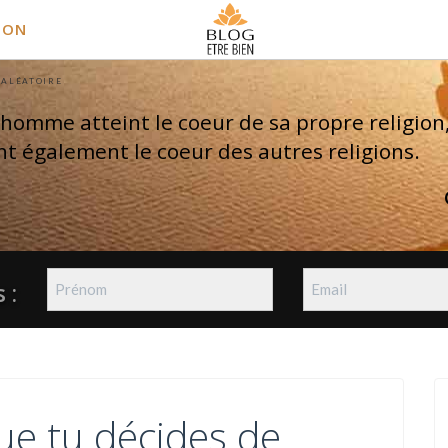
ION
 ALÉATOIRE
 homme atteint le coeur de sa propre religion, 
nt également le coeur des autres religions.
 :
ue tu décides de