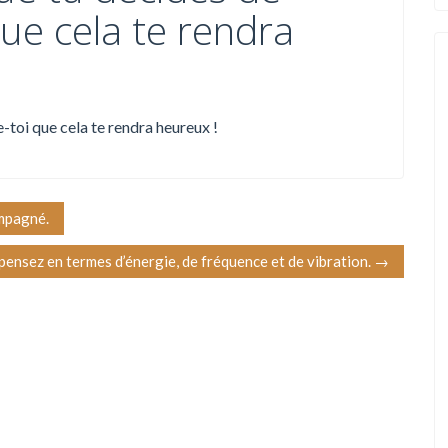
que cela te rendra
-toi que cela te rendra heureux !
ompagné.
, pensez en termes d’énergie, de fréquence et de vibration.
→