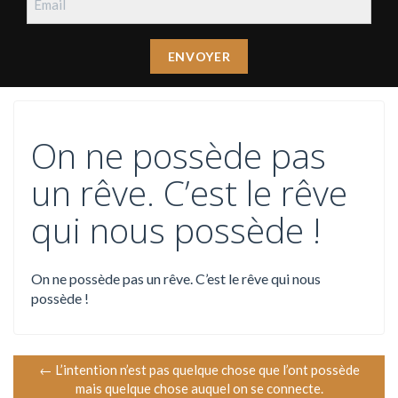
On ne possède pas
un rêve. C’est le rêve
qui nous possède !
On ne possède pas un rêve. C’est le rêve qui nous
possède !
N
←
L’intention n’est pas quelque chose que l’ont possède
mais quelque chose auquel on se connecte.