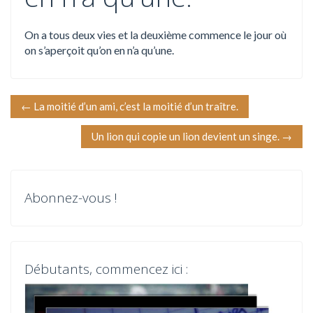
On a tous deux vies et la deuxième commence le jour où
on s’aperçoit qu’on en n’a qu’une.
N
←
La moitié d’un ami, c’est la moitié d’un traître.
a
Un lion qui copie un lion devient un singe.
→
v
i
Abonnez-vous !
g
a
Débutants, commencez ici :
t