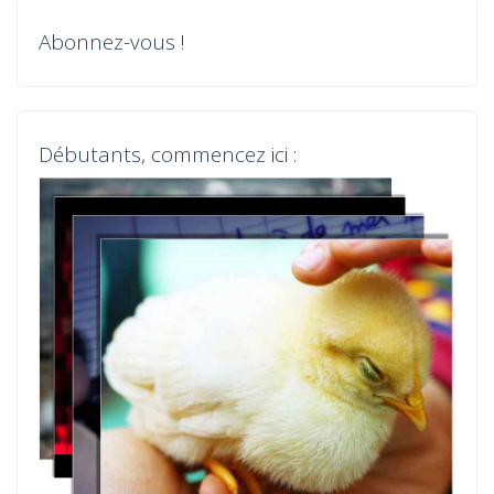
a
Abonnez-vous !
t
i
o
Débutants, commencez ici :
n