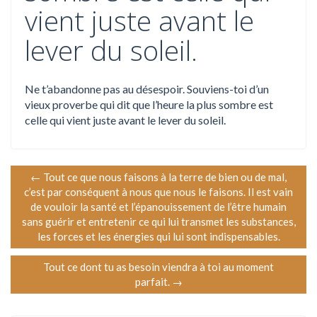
vient juste avant le
lever du soleil.
Ne t’abandonne pas au désespoir. Souviens-toi d’un
vieux proverbe qui dit que l’heure la plus sombre est
celle qui vient juste avant le lever du soleil.
N
←
Tout ce que nous faisons à la terre de bien ou de mal,
c’est par conséquent à nous que nous le faisons. Il est vain
a
de vouloir la santé et l’épanouissement de l’être humain
sans guérir et entretenir ce qui lui transmet les substances,
v
les forces et les énergies qui lui sont indispensables.
i
Tout ce dont tu as besoin viendra à toi au moment
parfait.
→
g