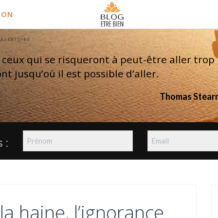
ION
 ALÉATOIRE
 ceux qui se risqueront à peut-être aller trop 
nt jusqu’où il est possible d’aller.
Thomas Stearn
 :
la haine, l’ignorance