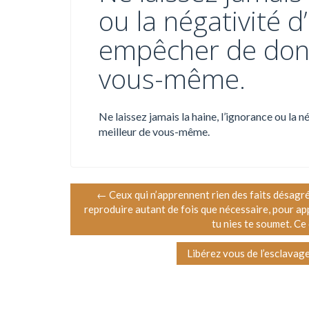
ou la négativité d
empêcher de donn
vous-même.
Ne laissez jamais la haine, l’ignorance ou la 
meilleur de vous-même.
N
←
Ceux qui n’apprennent rien des faits désagré
reproduire autant de fois que nécessaire, pour app
a
tu nies te soumet. Ce
v
Libérez vous de l’esclavag
i