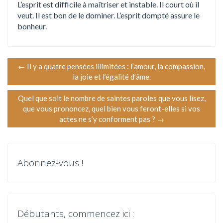
L’esprit est difficile à maîtriser et instable. Il court où il
veut. Il est bon de le dominer. L’esprit dompté assure le
bonheur.
N
←
Il y a quatre pensées illimitées : l’amour, la compassion,
la joie et l’égalité d’âme.
a
Quel que soit le nombre de saintes paroles que vous lisez,
v
que vous prononcez, quel bien vous feront-elles si vos
actes ne s’y conforment pas ?
→
i
g
Abonnez-vous !
a
t
i
Débutants, commencez ici :