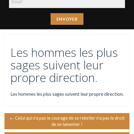
Les hommes les plus
sages suivent leur
propre direction.
Les hommes les plus sages suivent leur propre direction.
N
←
Celui qui n’a pas le courage de se rebeller n’a pas le droit
de se lamenter !
a