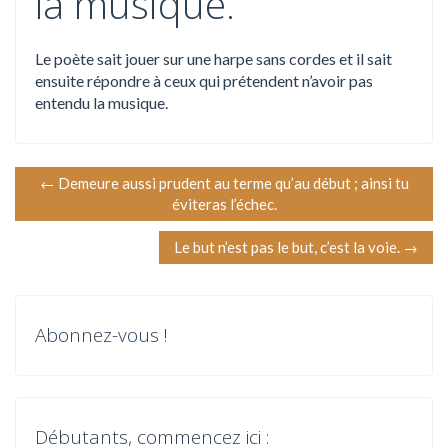
la musique.
Le poète sait jouer sur une harpe sans cordes et il sait
ensuite répondre à ceux qui prétendent n’avoir pas
entendu la musique.
N
←
Demeure aussi prudent au terme qu’au début ; ainsi tu
éviteras l’échec.
a
Le but n’est pas le but, c’est la voie.
→
v
i
Abonnez-vous !
g
a
t
Débutants, commencez ici :