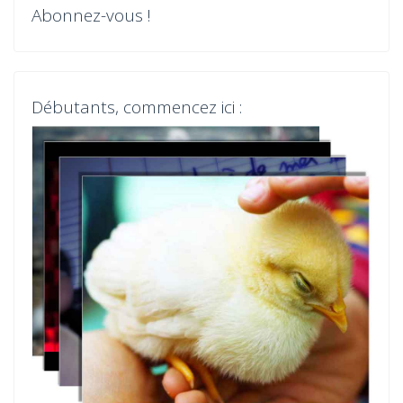
a
Abonnez-vous !
t
i
Débutants, commencez ici :
o
n