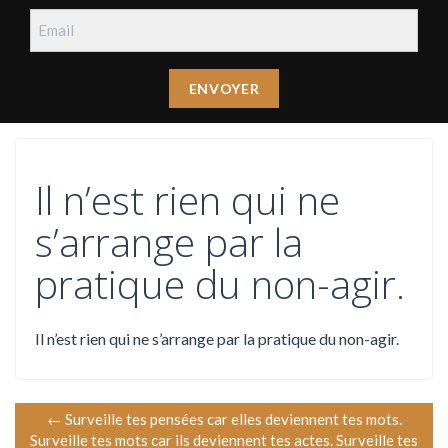
Il n’est rien qui ne
s’arrange par la
pratique du non-agir.
Il n’est rien qui ne s’arrange par la pratique du non-agir.
N
←
Surveille tes pensées car elles deviennent tes mots.
Surveille tes mots car ils deviennent tes actes. Surveille tes