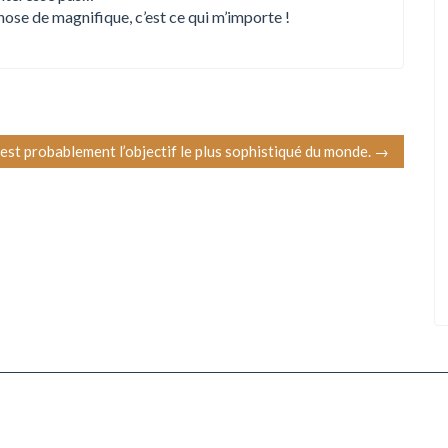
chose de magnifique, c’est ce qui m’importe !
 est probablement l’objectif le plus sophistiqué du monde.
→