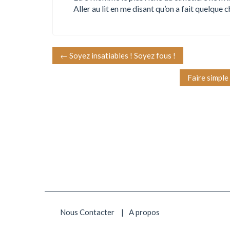
Aller au lit en me disant qu’on a fait quelque 
N
←
Soyez insatiables ! Soyez fous !
a
Faire simple
v
i
g
a
t
i
Nous Contacter
A propos
o