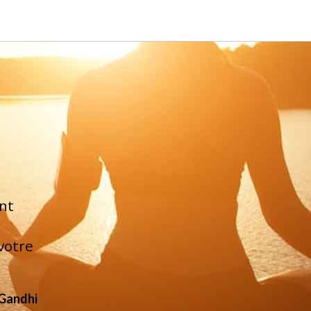
nt
votre
Gandhi