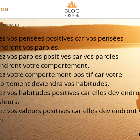
ION
 ALÉATOIRE
z vos pensées positives car vos pensées
ndront vos paroles.
z vos paroles positives car vos paroles
endront votre comportement.
z votre comportement positif car votre
ortement deviendra vos habitudes.
z vos habitudes positives car elles deviendro
aleurs.
z vos valeurs positives car elles deviendront 
n.