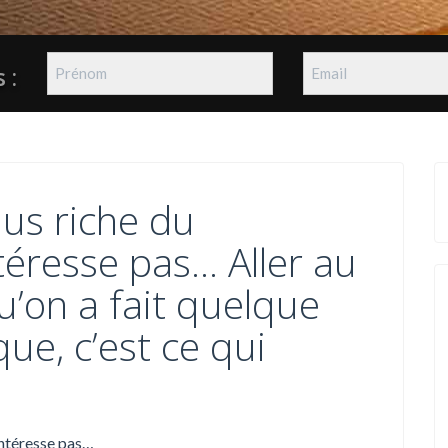
 :
lus riche du
téresse pas… Aller au
u’on a fait quelque
ue, c’est ce qui
intéresse pas…