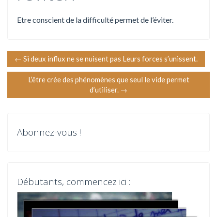
Etre conscient de la difficulté permet de l’éviter.
N
←
Si deux influx ne se nuisent pas Leurs forces s’unissent.
a
L’être crée des phénomènes que seul le vide permet
d’utiliser.
→
v
i
Abonnez-vous !
g
a
t
Débutants, commencez ici :
i