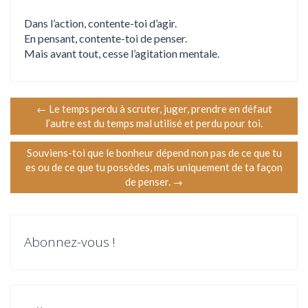
Dans l’action, contente-toi d’agir.
En pensant, contente-toi de penser.
Mais avant tout, cesse l’agitation mentale.
N
←
Le temps perdu à scruter, juger, prendre en défaut
l’autre est du temps mal utilisé et perdu pour toi.
a
Souviens-toi que le bonheur dépend non pas de ce que tu
v
es ou de ce que tu possèdes, mais uniquement de ta façon
de penser.
→
i
g
Abonnez-vous !
a
t