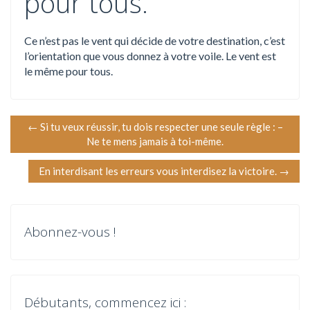
pour tous.
Ce n’est pas le vent qui décide de votre destination, c’est
l’orientation que vous donnez à votre voile. Le vent est
le même pour tous.
N
←
Si tu veux réussir, tu dois respecter une seule règle : –
Ne te mens jamais à toi-même.
a
En interdisant les erreurs vous interdisez la victoire.
→
v
i
Abonnez-vous !
g
a
t
Débutants, commencez ici :