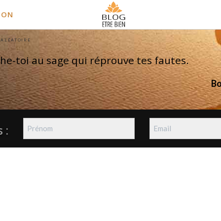
ION
 ALÉATOIRE
he-toi au sage qui réprouve tes fautes.
B
 :