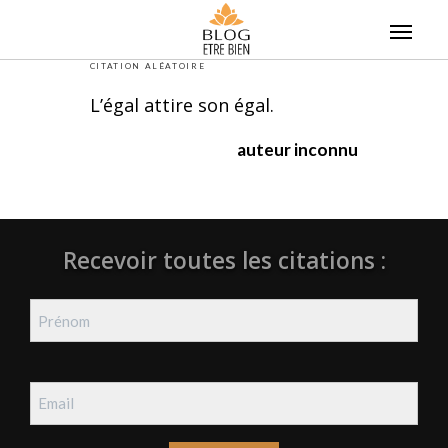
Skip
to
content
CITATION ALÉATOIRE
L’égal attire son égal.
auteur inconnu
Recevoir toutes les citations :